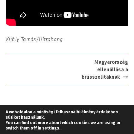
Király Tamás/Ultrahang
Post
Magyarország
navigation
ellenállása a
brüsszelitáknak
A weboldalon a minőségi felhasználói élmény érdekében
Impresszum
sütiket használunk.
You can find out more about which cookies we are using or
Jogi nyilatkozat
switch them off in
settings
.