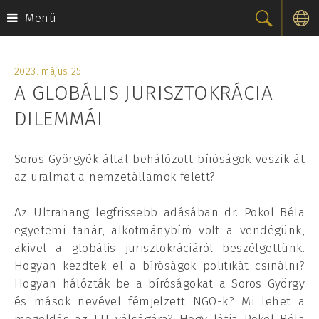
Menü
Skip
to
2023. május 25.
content
A GLOBÁLIS JURISZTOKRÁCIA
DILEMMÁI
Soros Györgyék által behálózott bíróságok veszik át
az uralmat a nemzetállamok felett?
Az Ultrahang legfrissebb adásában dr. Pokol Béla
egyetemi tanár, alkotmánybíró volt a vendégünk,
akivel a globális jurisztokráciáról beszélgettünk.
Hogyan kezdtek el a bíróságok politikát csinálni?
Hogyan hálózták be a bíróságokat a Soros György
és mások nevével fémjelzett NGO-k? Mi lehet a