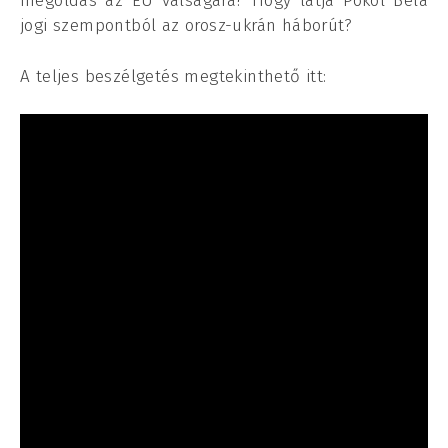
megoldás az EU válságára? Hogy látja Pokol Béla
jogi szempontból az orosz-ukrán háborút?
A teljes beszélgetés megtekinthető itt: