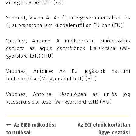
an Agenda Settler? (EN)
Schmidt, Vivien A.: Az új intergovernmentalism és
új supranatonalism küzdelemről az EU ban (EU)
Vauchez, Antoine: A módszertani európaizálás
eszköze az aquis eszméjének kialakítása (MI-
gyorsfordított) (HU)
Vauchez, Antoine: Az EU jogászok hatalmi
brókerkedése (MI-gyorsfordított) (HU)
Vauchez, Antoine: Készülőben az uniós jog
klasszikus döntései (MI-gyorsfordított) (HU)
Post
Az EJEB működési
Az ECJ elnök korlátlan
navigation
torzulásai
ügyelosztási